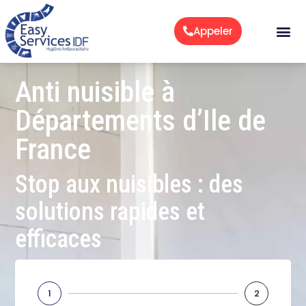
Aller
au
Appeler
contenu
Anti nuisible à
Départements d’Ile de
France
Stop aux nuisibles : des
solutions rapides et
efficaces
1
2