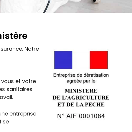
nistère
ssurance. Notre
 vous et votre
s sanitaires
avail.
ne entreprise
tise