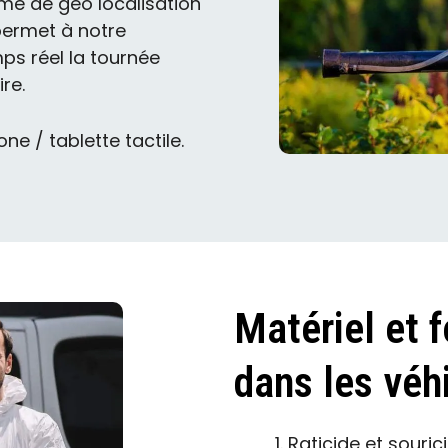
me de géo localisation
permet à notre
ps réel la tournée
re.
e / tablette tactile.
Matériel et f
dans les véhi
Raticide et souri