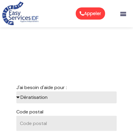
Aller
au
Appeler
contenu
Stoppez les nuisibles à
Paris 20 : Intervention
professionnelle rapide
J'ai besoin d'aide pour :
Code postal